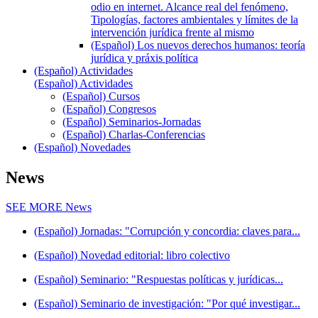
odio en internet. Alcance real del fenómeno,
Tipologías, factores ambientales y límites de la
intervención jurídica frente al mismo
(Español) Los nuevos derechos humanos: teoría
jurídica y práxis política
(Español) Actividades
(Español) Actividades
(Español) Cursos
(Español) Congresos
(Español) Seminarios-Jornadas
(Español) Charlas-Conferencias
(Español) Novedades
News
SEE MORE
News
(Español) Jornadas: "Corrupción y concordia: claves para...
(Español) Novedad editorial: libro colectivo
(Español) Seminario: "Respuestas políticas y jurídicas...
(Español) Seminario de investigación: "Por qué investigar...