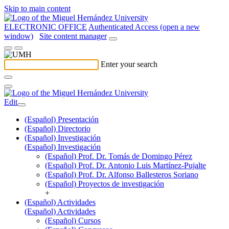
Skip to main content
ELECTRONIC OFFICE
Authenticated Access (open a new
window)
Site content manager
Enter your search
Edit
(Español) Presentación
(Español) Directorio
(Español) Investigación
(Español) Investigación
(Español) Prof. Dr. Tomás de Domingo Pérez
(Español) Prof. Dr. Antonio Luis Martínez-Pujalte
(Español) Prof. Dr. Alfonso Ballesteros Soriano
(Español) Proyectos de investigación
+
(Español) Actividades
(Español) Actividades
(Español) Cursos