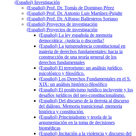
(Español) Investigación
(Español) Prof. Dr. Tomás de Domingo Pérez
(Español) Prof. Dr. Antonio Luis Martínez-Pujalte
(Español) Prof. Dr. Alfonso Ballesteros Soriano
(Español) Proyectos de investigación
(Español) Proyectos de investigación
(Español) La ley española de memoria
democrática: ¿justicia o discordia?
(Español) La jurisprudencia constitucional en
materia de derechos fundamentales: hacia la
construcción de una teoría general de los
derechos fundamentales
(Español) El terrorismo: un análisis jurídico,
psicológico y filosófico.
(Español) Los Derechos Fundamentales en el S.
XIX: un análisis histórico-filosófico
(Español) El positivismo jurídico incluyente y los
desafíos jurídicos del neo-constitucionalismo.
(Español) Del discurso de la derrota al discurso
del diálogo. Memoria transicional, memoria
histórica y constitución.
(Español) Principialismo y teoría de la
argumentación en la toma de decisiones
biomédicas
(Español) Incitación a la violencia y discurso del