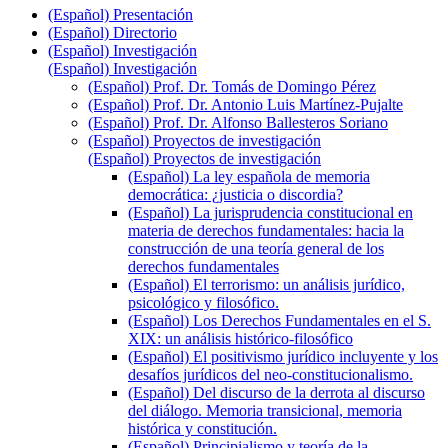
(Español) Presentación
(Español) Directorio
(Español) Investigación
(Español) Investigación
(Español) Prof. Dr. Tomás de Domingo Pérez
(Español) Prof. Dr. Antonio Luis Martínez-Pujalte
(Español) Prof. Dr. Alfonso Ballesteros Soriano
(Español) Proyectos de investigación
(Español) Proyectos de investigación
(Español) La ley española de memoria
democrática: ¿justicia o discordia?
(Español) La jurisprudencia constitucional en
materia de derechos fundamentales: hacia la
construcción de una teoría general de los
derechos fundamentales
(Español) El terrorismo: un análisis jurídico,
psicológico y filosófico.
(Español) Los Derechos Fundamentales en el S.
XIX: un análisis histórico-filosófico
(Español) El positivismo jurídico incluyente y los
desafíos jurídicos del neo-constitucionalismo.
(Español) Del discurso de la derrota al discurso
del diálogo. Memoria transicional, memoria
histórica y constitución.
(Español) Principialismo y teoría de la