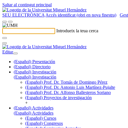
Saltar al contingut principal
SEU ELECTRÒNICA
Accés identificat (obri en nova finestra)
Gest
Introdueix la teua cerca
Editar
(Español) Presentación
(Español) Directorio
(Español) Investigación
(Español) Investigación
(Español) Prof. Dr. Tomás de Domingo Pérez
(Español) Prof. Dr. Antonio Luis Martínez-Pujalte
(Español) Prof. Dr. Alfonso Ballesteros Soriano
(Español) Proyectos de investigación
+
(Español) Actividades
(Español) Actividades
(Español) Cursos
(Español) Congresos