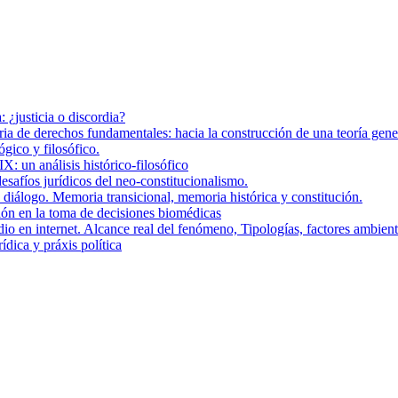
 ¿justicia o discordia?
ria de derechos fundamentales: hacia la construcción de una teoría gen
ógico y filosófico.
: un análisis histórico-filosófico
desafíos jurídicos del neo-constitucionalismo.
l diálogo. Memoria transicional, memoria histórica y constitución.
ión en la toma de decisiones biomédicas
dio en internet. Alcance real del fenómeno, Tipologías, factores ambienta
dica y práxis política