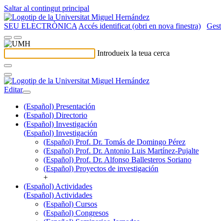
Saltar al contingut principal
SEU ELECTRÒNICA
Accés identificat (obri en nova finestra)
Gest
Introdueix la teua cerca
Editar
(Español) Presentación
(Español) Directorio
(Español) Investigación
(Español) Investigación
(Español) Prof. Dr. Tomás de Domingo Pérez
(Español) Prof. Dr. Antonio Luis Martínez-Pujalte
(Español) Prof. Dr. Alfonso Ballesteros Soriano
(Español) Proyectos de investigación
+
(Español) Actividades
(Español) Actividades
(Español) Cursos
(Español) Congresos