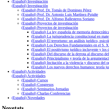
(Español) Investigación
(Español) Investigación
(Español) Prof. Dr. Tomás de Domingo Pérez
(Español) Prof. Dr. Antonio Luis Martínez-Pujalte
(Español) Prof. Dr. Alfonso Ballesteros Soriano
(Español) Proyectos de investigación
(Español) Proyectos de investigación
(Español) La ley española de memoria democrática:
(Español) La jurisprudencia constitucional en mate
(Español) El terrorismo: un análisis jurídico, psicol
(Español) Los Derechos Fundamentales en el S. XIX
(Español) El positivismo jurídico incluyente y los 
(Español) Del discurso de la derrota al discurso de
(Español) Principialismo y teoría de la argumentac
(Español) Incitación a la violencia y discurso del o
(Español) Los nuevos derechos humanos: teoría jurí
(Español) Actividades
(Español) Actividades
(Español) Cursos
(Español) Congresos
(Español) Seminarios-Jornadas
(Español) Charlas-Conferencias
(Español) Novedades
Novetats