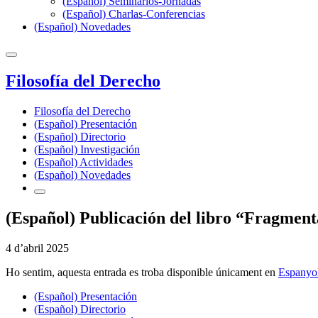
(Español) Seminarios-Jornadas
(Español) Charlas-Conferencias
(Español) Novedades
Filosofía del Derecho
Filosofía del Derecho
(Español) Presentación
(Español) Directorio
(Español) Investigación
(Español) Actividades
(Español) Novedades
(Español) Publicación del libro “Fragment
4 d’abril 2025
Ho sentim, aquesta entrada es troba disponible únicament en
Espanyo
(Español) Presentación
(Español) Directorio