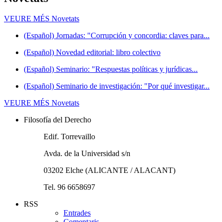
VEURE MÉS
Novetats
(Español) Jornadas: "Corrupción y concordia: claves para...
(Español) Novedad editorial: libro colectivo
(Español) Seminario: "Respuestas políticas y jurídicas...
(Español) Seminario de investigación: "Por qué investigar...
VEURE MÉS
Novetats
Filosofía del Derecho
Edif. Torrevaillo
Avda. de la Universidad s/n
03202 Elche (ALICANTE / ALACANT)
Tel. 96 6658697
RSS
Entrades
Comentaris