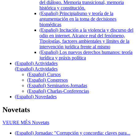
del diálogo. Memoria transicional, memoria
histórica y constitución.
(Español) Principialismo y teoría de la
argumentación en la toma de decisiones
biomédicas
(Español) Incitación a la violencia y discurso del
odio en internet. Alcance real del fenómeno,
Tipologías, factores ambientales y límites de la
intervención jurídica frente al mismo
(Español) Los nuevos derechos humanos: teoría
jurídica y práxis política
(Español) Actividades
(Español) Actividades
(Español) Cursos
(Español) Congresos
(Español) Seminarios-Jornadas
(Español) Charlas-Conferencias
(Español) Novedades
Novetats
VEURE MÉS
Novetats
(Español) Jornadas: "Corrupción y concordia: claves para...