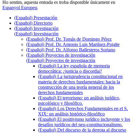
Ho sentim, aquesta entrada es troba disponible únicament en
Espanyol Europeu
.
(Español) Presentación
(Español) Directorio
(Español) Investigación
(Español) Investigación
(Español) Prof. Dr. Tomás de Domingo Pérez
(Español) Prof. Dr. Antonio Luis Martínez-Pujalte
(Español) Prof. Dr. Alfonso Ballesteros Soriano
(Español) Proyectos de investigación
(Español) Proyectos de investigación
(Español) La ley española de memoria
democrática: ¿justicia o discordia?
(Español) La jurisprudencia constitucional en
materia de derechos fundamentales: hacia la
construcción de una teoría general de los
derechos fundamentales
(Español) El terrorismo: un análisis jurídico,
psicológico y filosófico.
(Español) Los Derechos Fundamentales en el S.
XIX: un análisis histórico-filosófico
(Español) El positivismo jurídico incluyente y los
desafíos jurídicos del neo-constitucionalismo.
(Español) Del discurso de la derrota al discurso