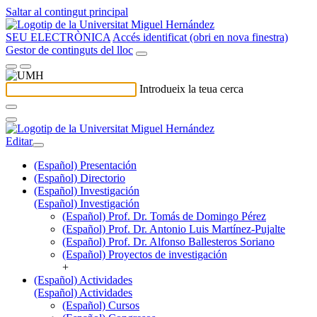
Saltar al contingut principal
SEU ELECTRÒNICA
Accés identificat (obri en nova finestra)
Gestor de continguts del lloc
Introdueix la teua cerca
Editar
(Español) Presentación
(Español) Directorio
(Español) Investigación
(Español) Investigación
(Español) Prof. Dr. Tomás de Domingo Pérez
(Español) Prof. Dr. Antonio Luis Martínez-Pujalte
(Español) Prof. Dr. Alfonso Ballesteros Soriano
(Español) Proyectos de investigación
+
(Español) Actividades
(Español) Actividades
(Español) Cursos